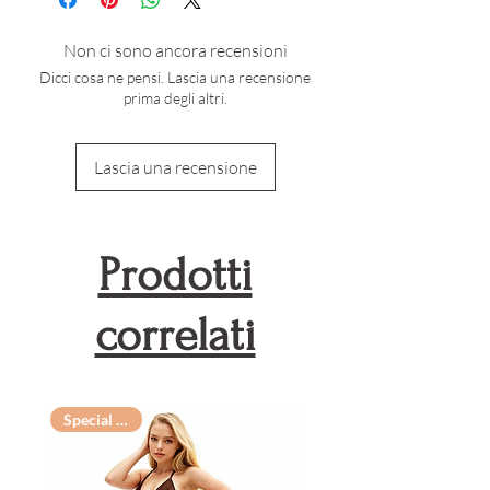
mano utilizzando acqua
fredda
Non ci sono ancora recensioni
Non stirare, asciugare in
Dicci cosa ne pensi. Lascia una recensione
asciugatrice o candeggiare
prima degli altri.
Dopo l'esposizione all'acqua
salata o al cloro, sciacquare
Lascia una recensione
accuratamente l'indumento
L'esposizione alla luce
Prodotti
solare può causare un
leggero sbiadimento dei
correlati
colori
Special Offer