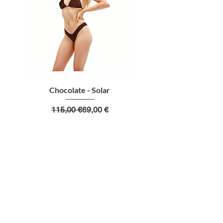
Chocolate - Solar
Prezzo regolare
Prezzo scontato
115,00 €
69,00 €