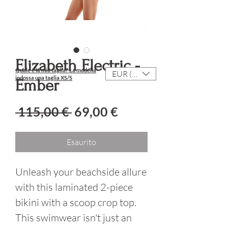
Elizabeth Electric -
Quale è la mia taglia? La modella
EUR (€)
indossa una taglia XS/S
Ember
Prezzo regolare
Prezzo scontato
 115,00 € 
69,00 €
Esaurito
Unleash your beachside allure
with this laminated 2-piece
bikini with a scoop crop top.
This swimwear isn't just an