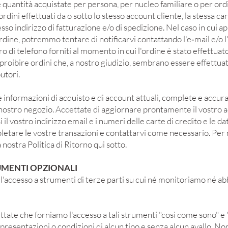
e quantità acquistate per persona, per nucleo familiare o per ord
dini effettuati da o sotto lo stesso account cliente, la stessa car
tesso indirizzo di fatturazione e/o di spedizione. Nel caso in cui
rdine, potremmo tentare di notificarvi contattando l'e‑mail e/o l'
di telefono forniti al momento in cui l'ordine è stato effettuato
o proibire ordini che, a nostro giudizio, sembrano essere effettuat
butori.
 informazioni di acquisto e di account attuali, complete e accurat
l nostro negozio. Accettate di aggiornare prontamente il vostro a
i il vostro indirizzo email e i numeri delle carte di credito e le d
tare le vostre transazioni e contattarvi come necessario. Per m
 nostra Politica di Ritorno qui sotto.
RUMENTI OPZIONALI
'accesso a strumenti di terze parti su cui né monitoriamo né a
tate che forniamo l'accesso a tali strumenti "così come sono" e 
presentazioni o condizioni di alcun tipo e senza alcun avallo. N