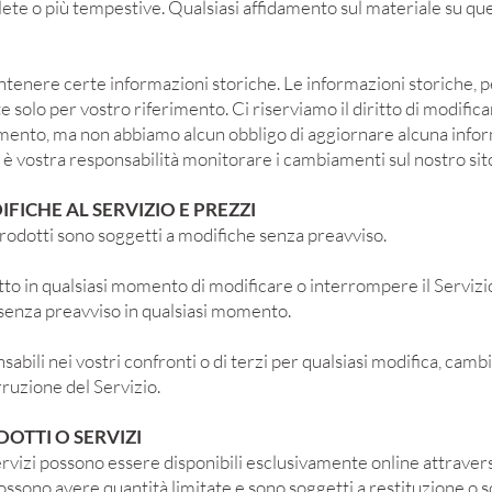
ete o più tempestive. Qualsiasi affidamento sul materiale su que
tenere certe informazioni storiche. Le informazioni storiche, p
te solo per vostro riferimento. Ci riserviamo il diritto di modific
omento, ma non abbiamo alcun obbligo di aggiornare alcuna info
 è vostra responsabilità monitorare i cambiamenti sul nostro sit
IFICHE AL SERVIZIO E PREZZI
 prodotti sono soggetti a modifiche senza preavviso.
itto in qualsiasi momento di modificare o interrompere il Servizio
 senza preavviso in qualsiasi momento.
bili nei vostri confronti o di terzi per qualsiasi modifica, cam
ruzione del Servizio.
DOTTI O SERVIZI
ervizi possono essere disponibili esclusivamente online attravers
possono avere quantità limitate e sono soggetti a restituzione o 