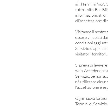
srl. I termini "noi",
tutto il sito. Biki 
informazioni, strume
all'accettazione di t
Visitando il nostro 
essere vincolati dai
condizioni aggiunti
Servizio si applicano
visitatori, fornitor
Si prega di leggere
web. Accedendo o ut
Servizio. Se non ac
né utilizzare alcun
l'accettazione è es
Ogni nuova funziona
Termini di Servizio.