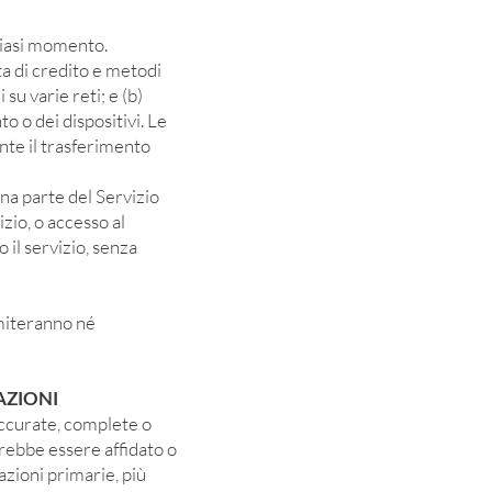
lsiasi momento.
a di credito e metodi
su varie reti; e (b)
o o dei dispositivi. Le
nte il trasferimento
na parte del Servizio
zio, o accesso al
 il servizio, senza
imiteranno né
AZIONI
accurate, complete o
vrebbe essere affidato o
azioni primarie, più