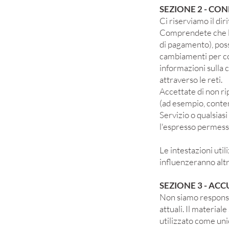
SEZIONE 2 - CO
Ci riserviamo il dir
Comprendete che le 
di pagamento), posso
cambiamenti per conf
informazioni sulla 
attraverso le reti.
Accettate di non ri
(ad esempio, contenu
Servizio o qualsiasi
l'espresso permesso
Le intestazioni uti
influenzeranno altr
SEZIONE 3 - AC
Non siamo responsab
attuali. Il material
utilizzato come uni