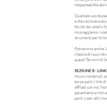
responsabilità deriv
Qualsiasi uso da par
e discrezione e dovr
forniti dai relativi
incoraggiamo i nost
strumenti per le lo
Potremmo anche, in f
rilascio di nuovi st
questi Termini di Se
SEZIONE 8 - LINK
Alcuni contenuti, pr
terze parti. I link 
affiliati con noi. 
garantiamo e non av
parti, o per altri ma