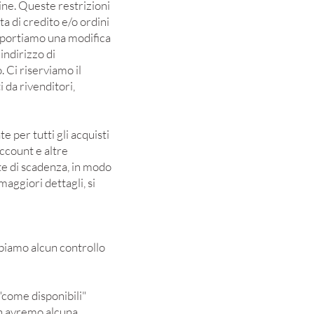
ine. Queste restrizioni
ta di credito e/o ordini
 apportiamo una modifica
indirizzo di
. Ci riserviamo il
i da rivenditori,
e per tutti gli acquisti
ccount e altre
ate di scadenza, in modo
aggiori dettagli, si
bbiamo alcun controllo
"come disponibili"
on avremo alcuna