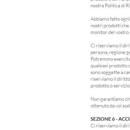
nostra Politica di R
Abbiamo fatto ogni 
nostri prodotti che
monitor del vostro
Ci riserviamo il dir
persona, regione ge
Potremmo esercitare 
qualsiasi prodotto o
sono soggette a cam
riserviamo il dirit
prodotto o servizio 
Non garantiamo che 
ottenuto da voi sodd
SEZIONE 6 - AC
Ci riserviamo il dir