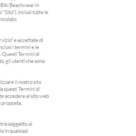
i e Biki Beachwear in
Sito"), inclusi tutte le
vincolato
vizio" e accettate di
clusi i termini e le
. Questi Termini di
ato, gli utenti che sono
zzare il nostro sito
da questi Termini di
ete accedere al sito web
a proposta,
ltre soggetto ai
o in qualsiasi