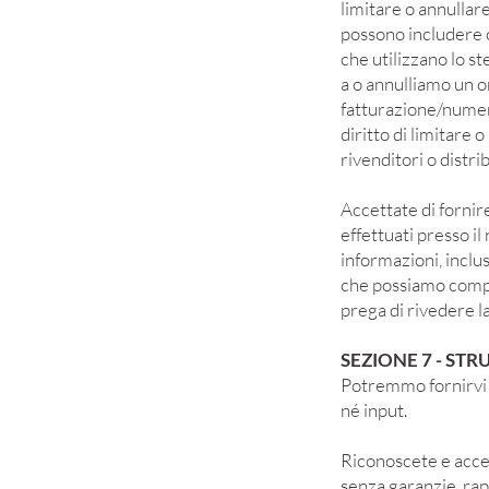
limitare o annullar
possono includere or
che utilizzano lo s
a o annulliamo un o
fatturazione/numero 
diritto di limitare 
rivenditori o distri
Accettate di fornire
effettuati presso i
informazioni, inclus
che possiamo comple
prega di rivedere la
SEZIONE 7 - ST
Potremmo fornirvi l
né input.
Riconoscete e accet
senza garanzie, rap