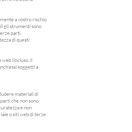
ramente a vostro rischio
li gli strumenti sono
terze parti,
tezza di questi
 web (incluso, il
anch'essi soggetti a
cludere materiali di
e parti che non sono
ccuratezza e non
ale o siti web di terze