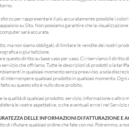
itorno.
sforzo per rappresentare il più accuratamente possibile i colori
 appaiono su Sito. Non possiamo garantire che la visualizzazione d
 computer sarà accurata.
itto, ma non siamo obbligati, di limitare le vendite dei nostri prodo
ografica o giurisdizione.
questo diritto su base caso per caso. Ci riserviamo il diritto di 
 servizio che offriamo. Tutte le descrizioni di prodotti o la tariff
biamenti in qualsiasi momento senza preavviso, a sola discrezio
to di interrompere qualsiasi prodotto in qualsiasi momento. Ogni o
fatto su questo sito è nullo dove proibito.
la qualità di qualsiasi prodotto, servizio, informazione o altro 
isferà le vostre aspettative, o che eventuali errori nel Servizio 
CURATEZZA DELLE INFORMAZIONI DI FATTURAZIONE E 
itto di rifiutare qualsiasi ordine che fate con noi. Potremmo, a no