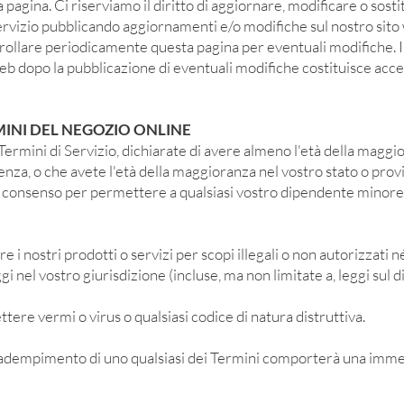
agina. Ci riserviamo il diritto di aggiornare, modificare o sostit
ervizio pubblicando aggiornamenti e/o modifiche sul nostro sito
rollare periodicamente questa pagina per eventuali modifiche. I
web dopo la pubblicazione di eventuali modifiche costituisce accet
RMINI DEL NEGOZIO ONLINE
ermini di Servizio, dichiarate di avere almeno l'età della maggi
denza, o che avete l'età della maggioranza nel vostro stato o prov
o consenso per permettere a qualsiasi vostro dipendente minore 
e i nostri prodotti o servizi per scopi illegali o non autorizzati né
ggi nel vostro giurisdizione (incluse, ma non limitate a, leggi sul d
ere vermi o virus o qualsiasi codice di natura distruttiva.
nadempimento di uno qualsiasi dei Termini comporterà una imme