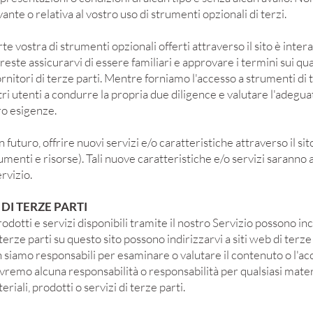
ante o relativa al vostro uso di strumenti opzionali di terzi.
te vostra di strumenti opzionali offerti attraverso il sito è inte
este assicurarvi di essere familiari e approvare i termini sui qua
 fornitori di terze parti. Mentre forniamo l'accesso a strumenti di 
ri utenti a condurre la propria due diligence e valutare l'adegua
ro esigenze.
uturo, offrire nuovi servizi e/o caratteristiche attraverso il sito
rumenti e risorse). Tali nuove caratteristiche e/o servizi saranno 
rvizio.
 DI TERZE PARTI
odotti e servizi disponibili tramite il nostro Servizio possono in
di terze parti su questo sito possono indirizzarvi a siti web di terz
Non siamo responsabili per esaminare o valutare il contenuto o l'a
remo alcuna responsabilità o responsabilità per qualsiasi materi
teriali, prodotti o servizi di terze parti.