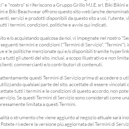
 "ci" e "nostro" si riferiscono a Gruppo Grillo M.I.E. srl, Biki Bikin
Bikini e Biki Beachwear offrono questo sito web (anche denominato "
nti, servizi e prodotti disponibili da questo sito a voi, l'utente, 
utti i termini, condizioni, politiche e avvisi qui indicati.
sito e/o acquistando qualcosa da noi, vi impegnate nel nostro "Ser
 seguenti termini e condizioni ("Termini di Servizio", "Termini"), in
ve e le politiche menzionate qui e/o disponibili tramite hyperlink
 a tutti gli utenti del sito, inclusi, a scopo illustrativo e non limit
i, clienti, commercianti e/o contributori di contenuti.
 attentamente questi Termini di Servizio prima di accedere o utili
ilizzando qualsiasi parte del sito, accettate di essere vincolati 
cettate tutti i termini e le condizioni di questo accordo, non pot
 servizio. Se questi Termini di Servizio sono considerati come un
pressamente limitata a questi Termini.
lità o strumento che viene aggiunto al negozio attuale sarà ino
 Potete rivedere la versione più aggiornata dei Termini di Servizi