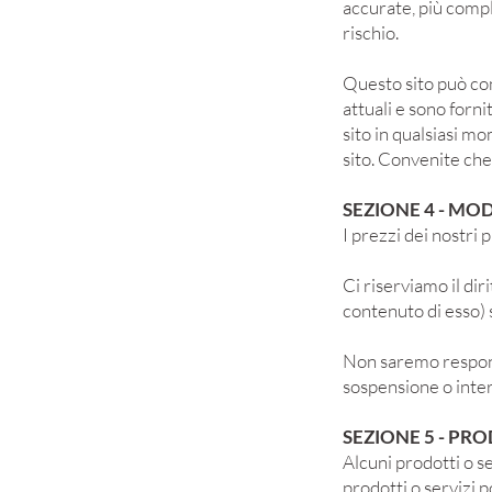
accurate, più compl
rischio.
Questo sito può con
attuali e sono forni
sito in qualsiasi m
sito. Convenite che
SEZIONE 4 - MOD
I prezzi dei nostri
Ci riserviamo il dir
contenuto di esso)
Non saremo responsa
sospensione o inter
SEZIONE 5 - PRO
Alcuni prodotti o s
prodotti o servizi 