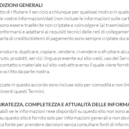
NDIZIONI GENERALI
itto di rifiutare il servizio a chiunque per qualsiasi motivo in qua
vostre informazioni/dati (non incluse le informazioni sulle cart
no essere trasferite non criptate e coinvolgere (a) trasmissioni 
ormarsi e adattarsi ai requisiti tecnici delle reti di collegament
carta di credito/sistemi di pagamento sono sempre criptate dura
produrre, duplicare, copiare, vendere, rivendere o sfruttare alcu
to, prodotti, servizi, lingua presente sul sito web), uso del Servi
 contatto o materiale sul sito web attraverso il quale viene fornito
 scritto da parte nostra.
lizzate in questo accordo sono incluse solo per comodità e non l
imenti questi Termini.
CURATEZZA, COMPLETEZZA E ATTUALITÀ DELLE INFORM
ili se le informazioni rese disponibili su questo sito non sono 
e su questo sito è fornito solo per informazioni generali e non do
ca fonte per prendere decisioni senza consultare fonti di inform