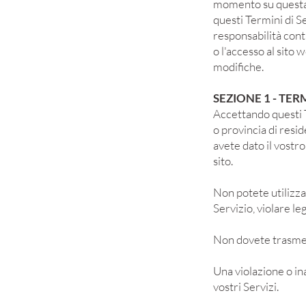
momento su questa p
questi Termini di S
responsabilità cont
o l'accesso al sito 
modifiche.
SEZIONE 1 - TE
Accettando questi T
o provincia di resi
avete dato il vostr
sito.
Non potete utilizzar
Servizio, violare le
Non dovete trasmett
Una violazione o i
vostri Servizi.