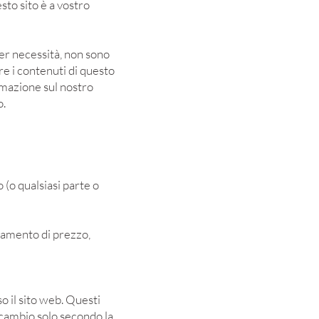
sto sito è a vostro
er necessità, non sono
are i contenuti di questo
rmazione sul nostro
o.
 (o qualsiasi parte o
biamento di prezzo,
o il sito web. Questi
scambio solo secondo la