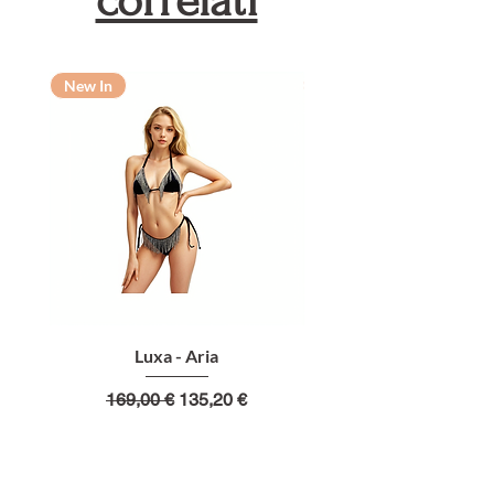
correlati
New In
New In
Luxa - Aria
Prezzo regolare
Prezzo scontato
169,00 €
135,20 €