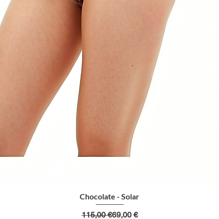
Chocolate - Solar
Prezzo regolare
Prezzo scontato
115,00 €
69,00 €