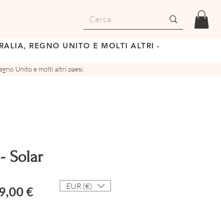
ALIA, REGNO UNITO E MOLTI ALTRI -
gno Unito e molti altri paesi.
 - Solar
EUR (€)
ezzo regolare
Prezzo scontato
9,00 €