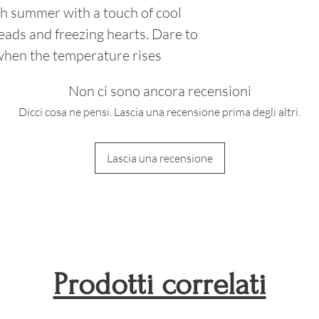
Non stirare, 
gh summer with a touch of cool
candeggiare
eads and freezing hearts. Dare to
Dopo l'esposi
 when the temperature rises
cloro, sciac
Non ci sono ancora recensioni
l'indumento
Dicci cosa ne pensi. Lascia una recensione prima degli altri.
L'esposizione
causare un l
colori
Lascia una recensione
Prodotti correlati