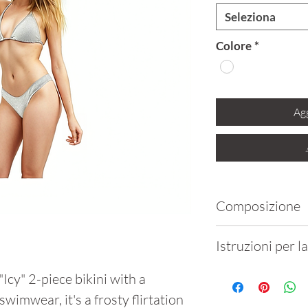
Seleziona
Colore
*
Agg
Composizione
80% Polyamide
Istruzioni per l
Lavare delic
Icy" 2-piece bikini with a
utilizzando a
a swimwear, it's a frosty flirtation