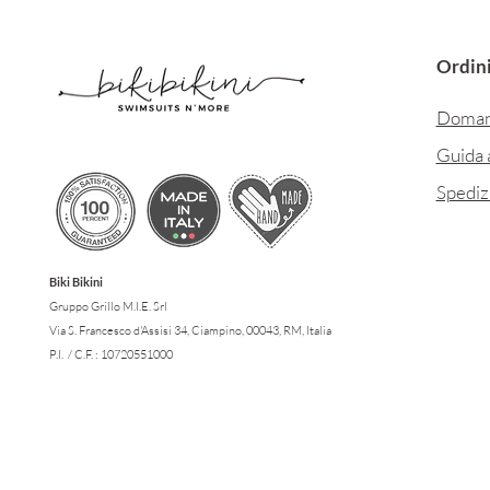
Ordini
Doman
Guida a
Spediz
Biki Bikini
Gruppo Grillo M.I.E. Srl
Via S. Francesco d'Assisi 34, Ciampino, 00043, RM, Italia
P.I. / C.F. : 10720551000