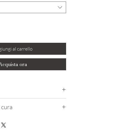
iungi al carrello
Acquista ora
, 20% Elastene
a cura
atamente a mano
cqua fredda