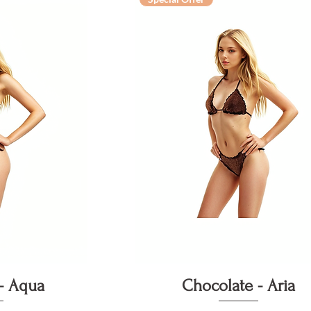
pida
Vista rapida
- Aqua
Chocolate - Aria