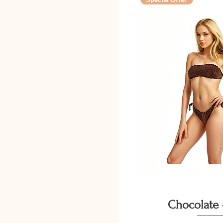
Vista ra
Chocolate 