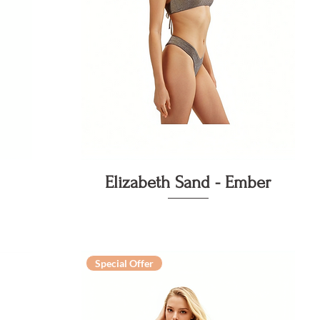
Vista rapida
Elizabeth Sand - Ember
Special Offer