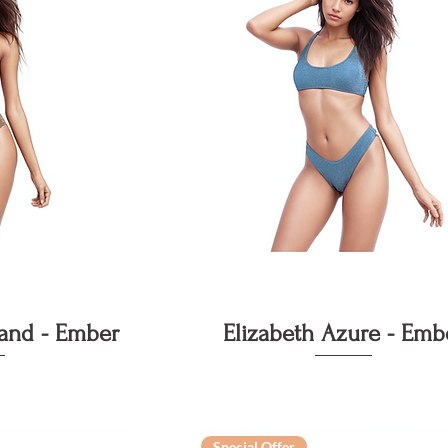
pida
Vista rapida
Sand - Ember
Elizabeth Azure - Emb
Special Offer