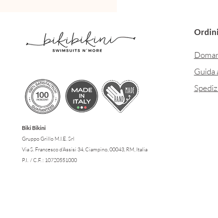
Ordini
Doman
Guida a
Spediz
Biki Bikini
Gruppo Grillo M.I.E. Srl
Via S. Francesco d'Assisi 34, Ciampino, 00043, RM, Italia
P.I. / C.F. : 10720551000