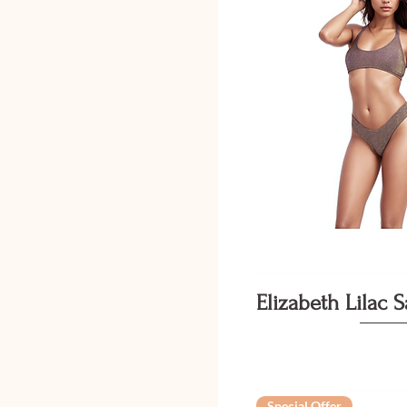
Vista ra
Elizabeth Lilac 
Special Offer