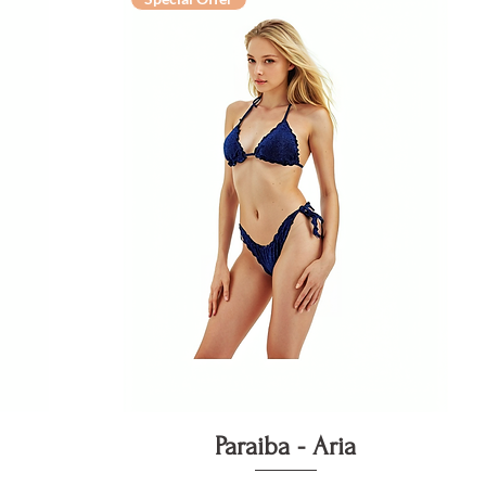
Vista rapida
Paraiba - Aria